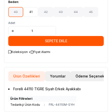
Beden:
40
41
42
43
44
45
Adet
SEPETE EKLE
Koleksiyon +
Fiyat Alarmı
Ürün Özellikleri
Yorumlar
Ödeme Seçenekleri
Forelli 44110 TIGRE Siyah Erkek Ayakkabı
Ürün Filtreleri
Tedarikçi Ürün Kodu
:
FRL-44110M-SYH