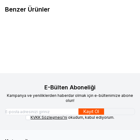
Benzer Ürünler
Lumberjack
Lumberjack
%
4
100241734 Navigator Laci
Nubuk/Kahve/Taba Erkek
2.500,00
TL
2.400,00
TL
Ayakkabı
Sepete Ekle
E-Bülten Aboneliği
Kampanya ve yeniliklerden haberdar olmak için e-bültenimize abone
olun!
Kayıt Ol
KVKK Sözleşmesi'ni
okudum, kabul ediyorum.