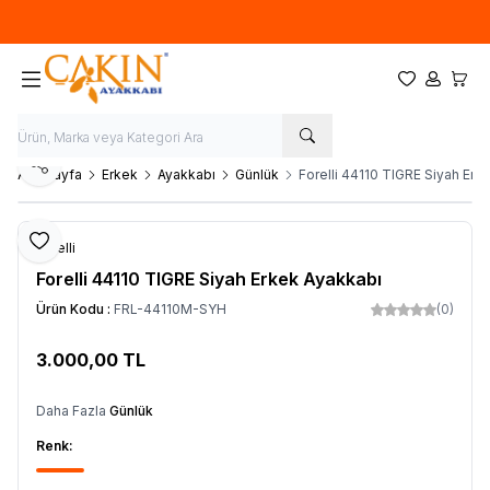
Hoşgeldin
Favorilerim
Hesabım
Sepet
Paylaş
Ana Sayfa
Erkek
Ayakkabı
Günlük
Forelli 44110 TIGRE Siyah Erk
Favoriye Ekle
Forelli
Forelli 44110 TIGRE Siyah Erkek Ayakkabı
Ürün Kodu :
FRL-44110M-SYH
(0)
3.000,00
TL
SEPETE EKLE
Daha Fazla
Günlük
Renk: