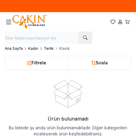
Hoşgeldin
Favorilerim
Hesabım
Sepet
Ana Sayfa
Kadın
Terlik
Klasik
Filtrele
Sırala
Ürün bulunamadı
Bu listede şu anda ürün bulunmamaktadır. Diğer kategorileri
inceleyerek ürün keşfedebilirsiniz.