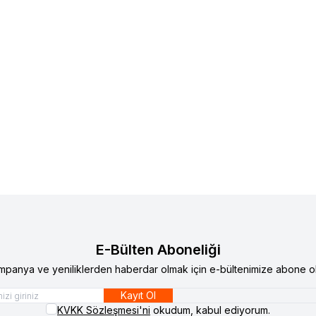
E-Bülten Aboneliği
mpanya ve yeniliklerden haberdar olmak için e-bültenimize abone ol
Kayıt Ol
KVKK Sözleşmesi'ni
okudum, kabul ediyorum.