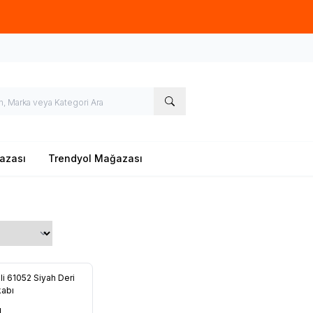
Hoşgeldin
azası
Trendyol Mağazası
li 61052 Siyah Deri
kabı
L