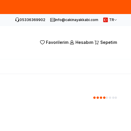
05336369902
info@cakinayakkabi.com
TR
Favorilerim
Hesabım
Sepetim