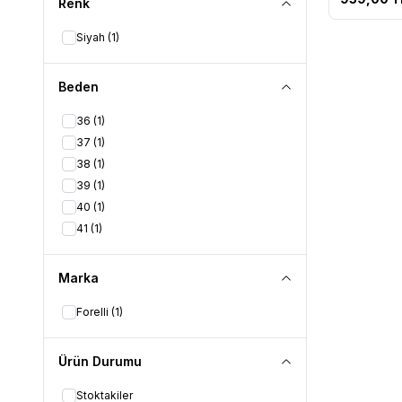
Renk
Siyah
(1)
Beden
36
(1)
37
(1)
38
(1)
39
(1)
40
(1)
41
(1)
Marka
Forelli
(1)
Ürün Durumu
Stoktakiler