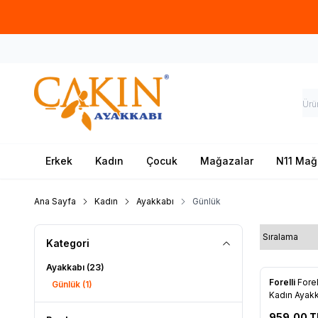
Erkek
Kadın
Çocuk
Mağazalar
N11 Mağ
Ana Sayfa
Kadın
Ayakkabı
Günlük
Kategori
Ayakkabı
(23)
Tükendi
Forelli
Forel
Günlük
(1)
Kadın Ayak
959,00
T