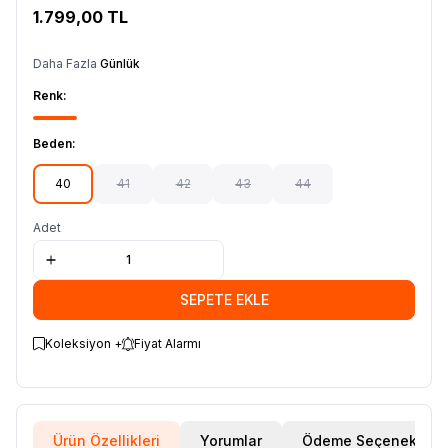
1.799,00
TL
SEPETE EKLE
Daha Fazla
Günlük
Renk:
Beden:
40
41
42
43
44
Adet
SEPETE EKLE
Koleksiyon +
Fiyat Alarmı
Ürün Özellikleri
Yorumlar
Ödeme Seçenekleri