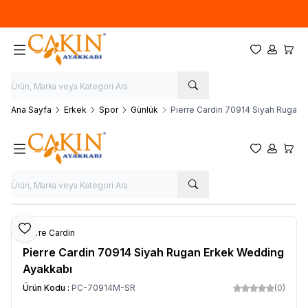
Hoşgeldin
Favorilerim
Hesabım
Sepet
Ana Sayfa
Erkek
Spor
Günlük
Pierre Cardin 70914 Siyah Rugan
Favorilerim
Hesabım
Sepet
Paylaş
Favoriye Ekle
Pierre Cardin
Pierre Cardin 70914 Siyah Rugan Erkek Wedding
Ayakkabı
Ürün Kodu :
PC-70914M-SR
(0)