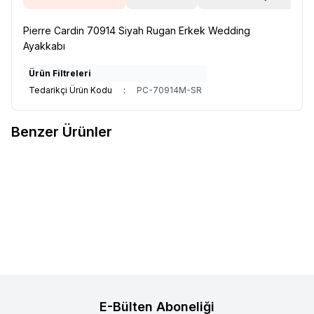
Pierre Cardin 70914 Siyah Rugan Erkek Wedding
Ayakkabı
Ürün Filtreleri
Tedarikçi Ürün Kodu
:
PC-70914M-SR
Benzer Ürünler
U.S. Polo Assn.
U.S. Polo Assn.
Reebok
Reebok
Yeni
101512700 Chevy 4FX Lacivert
A10220299710010 EDGEWOOD
Erkek Sneaker
2.300,00
TL
Siyah Erkek Koşu Ayakkabısı
3.399,00
TL
Sepete Ekle
Sepete Ekle
E-Bülten Aboneliği