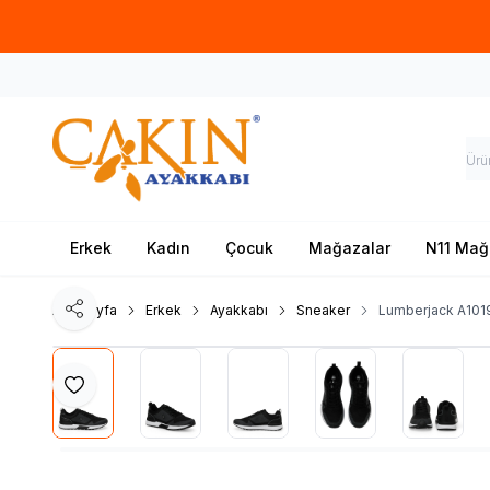
Erkek
Kadın
Çocuk
Mağazalar
N11 Mağ
Ana Sayfa
Erkek
Ayakkabı
Sneaker
Lumberjack A101
Paylaş
Favoriye Ekle