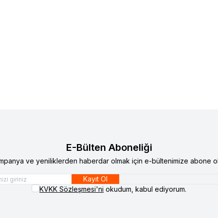
Yeni
jack
Lumberjack BARRAST 4FX Lacivert
Lumberjack
Lumberjack A1
neakers Ayakkabı
Haki Erkek Sneakers Ayakk
00
TL
2.699,00
TL
2.500,00
TL
E-Bülten Aboneliği
mpanya ve yeniliklerden haberdar olmak için e-bültenimize abone ol
Kayıt Ol
KVKK Sözleşmesi'ni
okudum, kabul ediyorum.