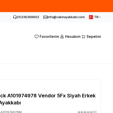
05336369902
info@cakinayakkabi.com
TR
Favorilerim
Hesabım
Sepetim
ck A101974978 Vendor 5Fx Siyah Erkek
Ayakkabı
-A101974978M
(0)