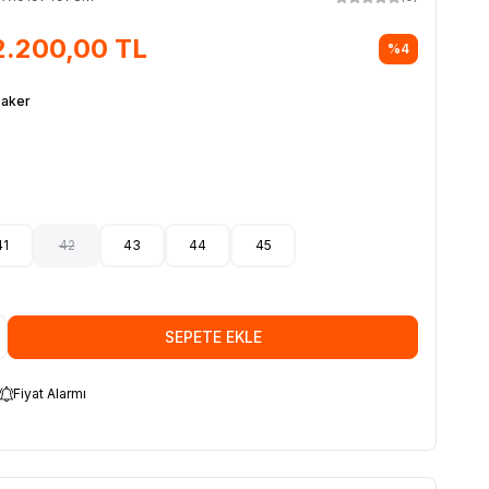
2.200,00
TL
%
4
aker
41
42
43
44
45
SEPETE EKLE
Fiyat Alarmı