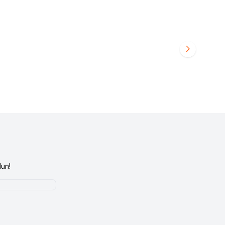
01972384 Flex 5fx
Lumberjack
Lumberjack 101983100 MURRY M
abı
5FX Siyah/Siyah Erkek Koşu Ayakkabısı
2.500,00
TL
un!