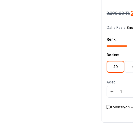
2.300,00
TL
Daha Fazla
Sne
Renk:
Beden:
40
Adet
Koleksiyon +