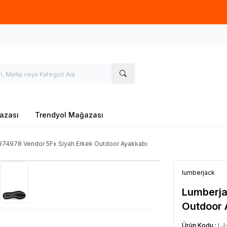
Hoşgeldin
azası
Trendyol Mağazası
974978 Vendor 5Fx Siyah Erkek Outdoor Ayakkabı
lumberjack
Lumberja
Outdoor 
Ürün Kodu :
LJ