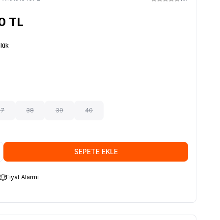
0
TL
lük
37
38
39
40
SEPETE EKLE
Fiyat Alarmı