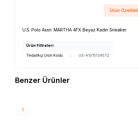
Ürün Özellikl
U.S. Polo Assn. MARTHA 4FX Beyaz Kadın Sneaker
Ürün Filtreleri
Tedarikçi Ürün Kodu
:
US-A101513457Z
Benzer Ürünler
Yeni
Yeni
Reebok
Reebok A10220307710010 Blaze Spin
Reebok
JR I Gri Erkek Çocuk Spor Ayakkabı
JR I Bey
2.999,00
TL
2.999,