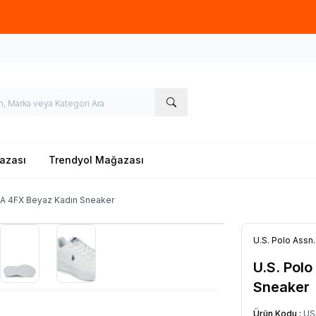
Hoşgeldin
azası
Trendyol Mağazası
HA 4FX Beyaz Kadın Sneaker
U.S. Polo Assn.
U.S. Pol
Sneaker
Ürün Kodu :
US