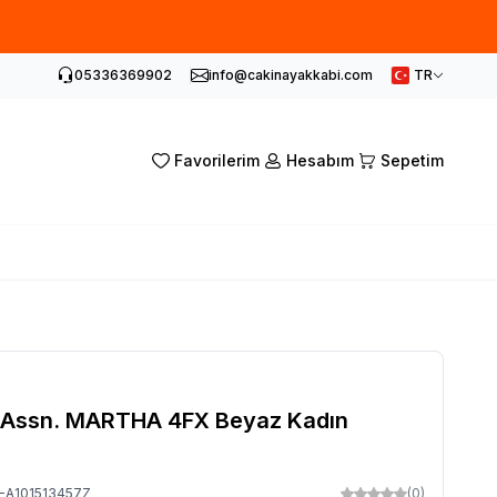
05336369902
info@cakinayakkabi.com
TR
Favorilerim
Hesabım
Sepetim
o Assn. MARTHA 4FX Beyaz Kadın
-A101513457Z
(0)