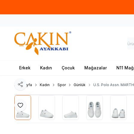
Erkek
Kadın
Çocuk
Mağazalar
N11 Mağ
Ana Sayfa
Kadın
Spor
Günlük
U.S. Polo Assn. MART
Paylaş
Favoriye Ekle