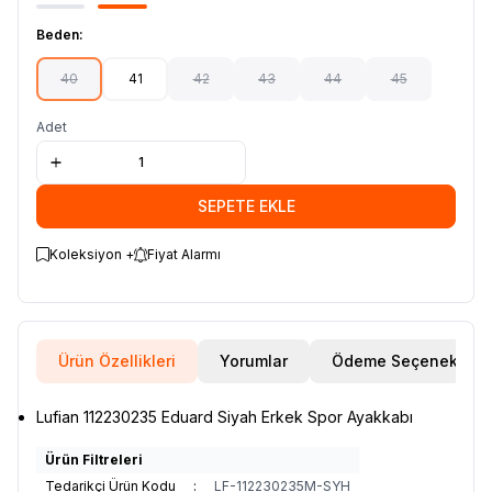
Beden:
40
41
42
43
44
45
Adet
SEPETE EKLE
Koleksiyon +
Fiyat Alarmı
Ürün Özellikleri
Yorumlar
Ödeme Seçenekleri
Lufian 112230235 Eduard Siyah Erkek Spor Ayakkabı
Ürün Filtreleri
Tedarikçi Ürün Kodu
:
LF-112230235M-SYH