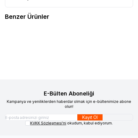
Benzer Ürünler
Lumberjack
Lumberjack
Lumberjack
Lumberjack
Yeni
Yeni
BARRAST 4FX Siyah Erkek
BARRAST 4FX Lacivert Erkek
%
4
%
4
Sneakers Ayakkabı
2.799,00
TL
2.699,00
TL
Sneakers Ayakkabı
2.799,00
TL
2.699,00
TL
Sepete Ekle
Sepete Ekle
E-Bülten Aboneliği
Kampanya ve yeniliklerden haberdar olmak için e-bültenimize abone
olun!
Kayıt Ol
KVKK Sözleşmesi'ni
okudum, kabul ediyorum.