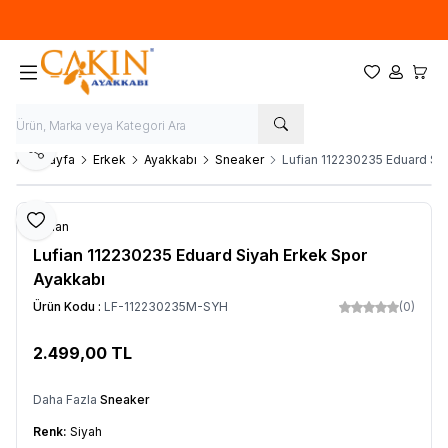
Hoşgeldin
Favorilerim
Hesabım
Sepet
Paylaş
Ana Sayfa
Erkek
Ayakkabı
Sneaker
Lufian 112230235 Eduard Si
Favoriye Ekle
Lufian
Lufian 112230235 Eduard Siyah Erkek Spor
Ayakkabı
Ürün Kodu :
LF-112230235M-SYH
(0)
2.499,00
TL
SEPETE EKLE
Daha Fazla
Sneaker
Renk:
Siyah